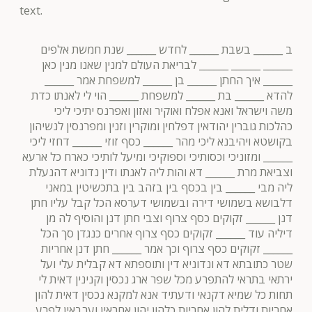
text.
ב ______ בשבת ______ לחדש ______ שנת חמשת אלפים
______ ______ ______ לבריאת העולם למנין שאנו מנין כאן
______ איך החתן ______ בן ______ למשפחת אמר ______
להדא ______ בת ______ למשפחת ______ הוי לי לאנתו כדת
משה וישראל ואנא אפלח ואוקיר ואזון ואפרנס יתיכי ליכי
כהלכות גוברין יהודאין דפלחין ומוקרין וזנין ומפרנסין לנשיהון
בקושטא ויהיבנא ליכי מהר ______ כסף זוזי ______ דחזי ליכי
______ ומזוניכי וכסותיכי וספוקיכי ומיעל לותיכי כארח כל ארעא
וצביאת מרת ______ דא והות ליה לאנתו ודין נדוניא דהנעלת
ליה מבי ______ בין בכסף בין בזהב בין בתכשיטין במאני
דלבושא בשמושי דירה ובשמושי דערסא הכל קבל עליו חתן
דנן ______ זקוקים כסף צרוף וצבי חתן דנן והוסיף לה מן
דיליה עוד ______ זקוקים כסף צרוף אחרים כנגדן סך הכל
______ זקוקים כסף צרוף וכך אמר ______ חתן דנן אחריות
שטר כתובתא דא ונדוניא דין ותוספתא דא קבלית עלי ועל
ירתאי בתראי להתפרע מכל שפר ארג נכסין וקנינין דאית לי
תחות כל שמיא דקנאי ודעתיד אנא למקנא נכסין דאית להון
אחריות ודלית להון אחריות כלהון יהון אחראין וערבאין לפרע