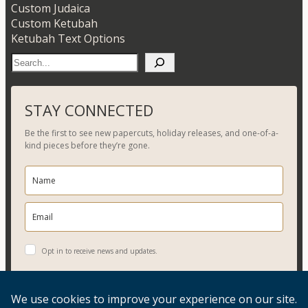
Custom Judaica
Custom Ketubah
Ketubah Text Options
S
e
a
r
STAY CONNECTED
c
Be the first to see new papercuts, holiday releases, and one-of-a-
h
kind pieces before they’re gone.
Opt in to receive news and updates.
YES, PLEASE!