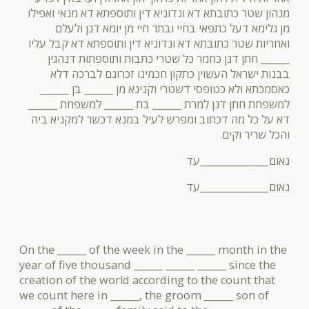
מנהון שטר כתובתא דא ונדוניא דין ותוספתא דא מנאי ואפילו
מן גלימא דעל כתפאי בחיי ובתר חיי מן יומא דנן ולעלם
ואחריות שטר כתובתא דא ונדוניא דין ותוספתא דא קבל עליו
______ חתן דנן כחמר כל שטרי כתבות ותוספתות דנהגין
בבנות ישראל העשוין כתקון חכמינו זכרונם לברכה דלא
כאסמכתא ולא כטופסי דשטרי וקנינא מן ______ בן ______
למשפחת חתן דנן למרת ______ בת ______ למשפחת ______
דא על כל מה דכתוב ומפרש לעיל במנא דכשר למקניא ביה
והכל שריר וקים.
__________עד
_____
נאום
__________עד
_____
נאום
On the ______ of the week in the ______ month in the
year of five thousand ______ ______ ______ since the
creation of the world according to the count that
we count here in ______, the groom ______ son of