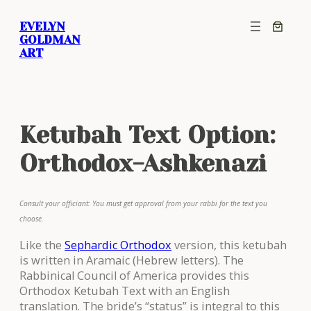
Skip
EVELYN
to
GOLDMAN
content
ART
Ketubah Text Option:
Orthodox-Ashkenazi
Consult your officiant: You must get approval from your rabbi for the text you
choose.
Like the
Sephardic Orthodox
version, this ketubah
is written in Aramaic (Hebrew letters). The
Rabbinical Council of America provides this
Orthodox Ketubah Text with an English
translation. The bride’s “status” is integral to this